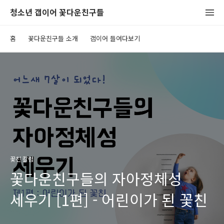
청소년 갭이어 꽃다운친구들
홈
꽃다운친구들 소개
갭이어 들여다보기
꽃친 칼럼
꽃다운친구들의 자아정체성
세우기 [1편] - 어린이가 된 꽃친