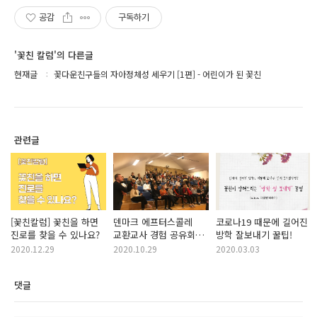
공감
구독하기
'꽃친 칼럼'의 다른글
현재글
꽃다운친구들의 자아정체성 세우기 [1편] - 어린이가 된 꽃친
관련글
[꽃친칼럼] 꽃친을 하면
덴마크 에프터스콜레
코로나19 때문에 길어진
진로를 찾을 수 있나요?
교환교사 경험 공유회를
방학 잘보내기 꿀팁!
다녀와서
2020.12.29
2020.10.29
2020.03.03
댓글