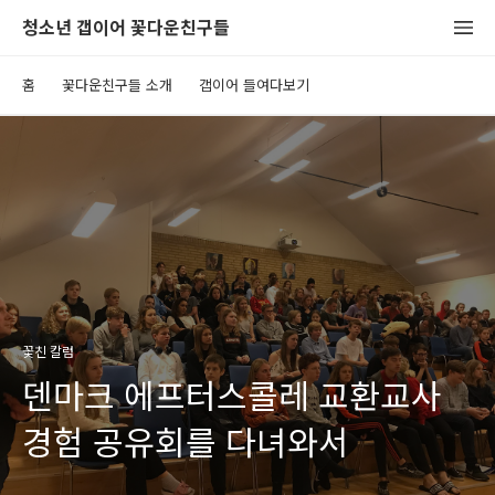
청소년 갭이어 꽃다운친구들
홈
꽃다운친구들 소개
갭이어 들여다보기
꽃친 칼럼
덴마크 에프터스콜레 교환교사
경험 공유회를 다녀와서