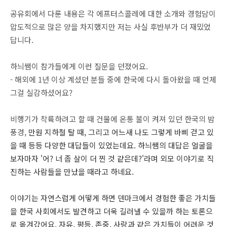
공유회에서 다룬 내용은 각 에프터스콜레에 대한 소개와 경험담이
압도적으로 많은 양을 차지했지만 저는 사실 후반부가 더 재밌었
답니다.
하늬쌤이 참가들에게 이런 질문을 던졌어요.
- 해외에 1년 이상 계셨던 분들 중에 한국에 다시 돌아왔을 때 언제
그걸 실감하셨어요?
비행기가 착륙하려고 할 때 건물에 온통 불이 켜져 있던 한국의 밤
풍경,
만원 지하철 탈 때,
그리고 어느새 나도 그렇게 바삐 걷고 있
을 때 등등 다양한 대답들이 있었는데요. 하늬쌤의 대답은 얼굴을
보자마자 '어? 너 좀 살이 더 찐 것 같은데?'라며 외모 이야기로 직
진하는 사람들을 만났을 때라고 하네요.
이야기는 자연스럽게 어떻게 하면 덴마크에서 경험한 좋은 가치들
을 한국 사회에서도 발견하고 더욱 길러낼 수 있을까 하는 토론으
로 옮겨갔어요. 자유, 평등, 존중, 사랑과 같은 가치들이 어려운 것