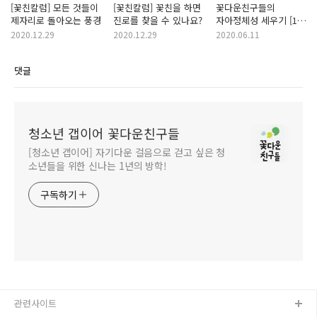
[꽃친칼럼] 모든 것들이
[꽃친칼럼] 꽃친을 하면
꽃다운친구들의
제자리로 돌아오는 풍경
진로를 찾을 수 있나요?
자아정체성 세우기 [1편]
- 어린이가 된 꽃친
2020.12.29
2020.12.29
2020.06.11
댓글
청소년 갭이어 꽃다운친구들
[청소년 갭이어] 자기다운 걸음으로 걷고 싶은 청
소년들을 위한 신나는 1년의 방학!
구독하기
관련사이트