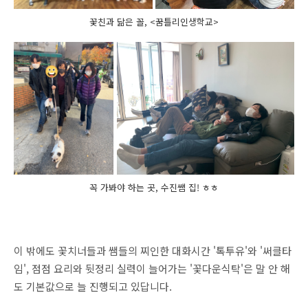
꽃친과 닮은 꼴, <꿈틀리인생학교>
꼭 가봐야 하는 곳, 수진쌤 집! ㅎㅎ
이 밖에도 꽃치너들과 쌤들의 찌인한 대화시간 '톡투유'와 '써클타
임', 점점 요리와 뒷정리 실력이 늘어가는 '꽃다운식탁'은 말 안 해
도 기본값으로 늘 진행되고 있답니다.