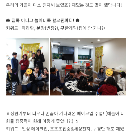
우리의 가을이 다소 진지해 보였죠? 재밌는 것도 많이 했답니다!
🎃 집콕 아니고 놀이터콕 할로윈파티! 🎃
키워드 : 마라탕, 분장(변장?), 무한게임(집에 안 가니?)
💄상반기부터 너무나 손꼽아 기다려온 메이크업 수업! (얘들아 너
희들 집중력이 원래 이렇게 좋았니?!) 💄
키워드 : 일상 메이크업, 초초초집중&세상진지, 구경만 해도 재밌