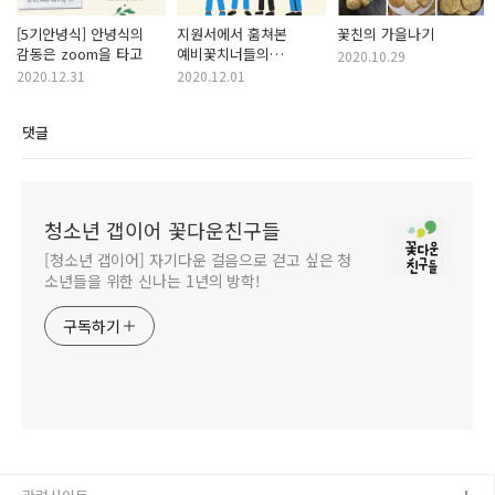
[5기안녕식] 안녕식의
지원서에서 훔쳐본
꽃친의 가을나기
감동은 zoom을 타고
예비꽃치너들의
2020.10.29
인생질문
2020.12.31
2020.12.01
댓글
청소년 갭이어 꽃다운친구들
[청소년 갭이어] 자기다운 걸음으로 걷고 싶은 청
소년들을 위한 신나는 1년의 방학!
구독하기