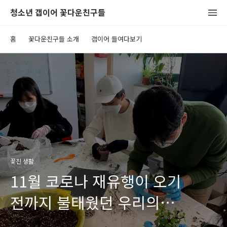
청소년 갭이어 꽃다운친구들
홈
꽃다운친구들 소개
갭이어 들여다보기
꽃친 생활
11월 코로나 재유행이 오기
전까지 불태웠던 우리의
오프라인 만남