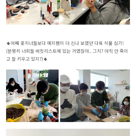
🌵어째 꽃치너들보다 예지쌤이 더 신나 보였던 다육 식물 심기!
(분명히 너희들 버킷리스트에 있는 거였잖아.. 그치? 아직 안 죽이
고 잘 키우고 있지?)🌵